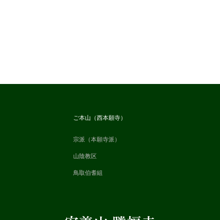
ご本山（西本願寺）
宗派（本願寺派）
山陰教区
鳥取伯耆組