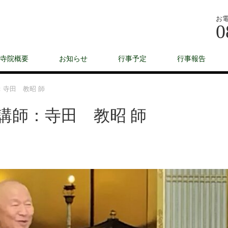
お
0
寺院概要
お知らせ
行事予定
行事報告
：寺田 教昭 師
 講師：寺田 教昭 師