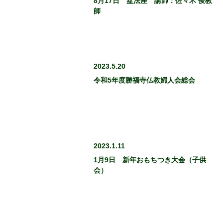
8月17日 盆法座 講師：佐々木 俊教
師
2023.5.20
令和5年度勝福寺仏教婦人会総会
2023.1.11
1月9日 新年おもちつき大会（子供
会）