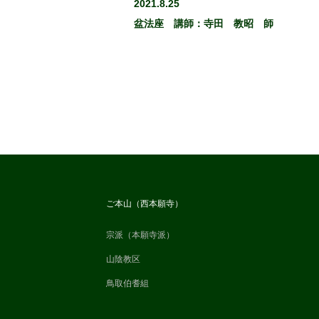
2021.8.25
盆法座 講師：寺田 教昭 師
ご本山（西本願寺）
宗派（本願寺派）
山陰教区
鳥取伯耆組