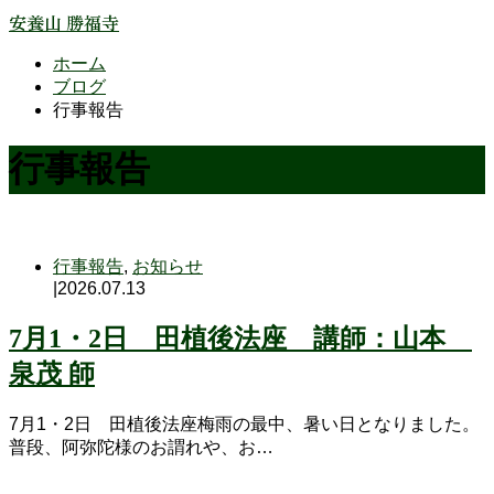
安養山 勝福寺
ホーム
ブログ
行事報告
行事報告
行事報告
,
お知らせ
|
2026.07.13
7月1・2日 田植後法座 講師：山本
泉茂 師
7月1・2日 田植後法座梅雨の最中、暑い日となりました。
普段、阿弥陀様のお謂れや、お…