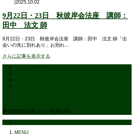
|
2025.10.02
9月22日・23日 秋彼岸会法座 講師：
田中 法文 師
9月22日・23日 秋彼岸会法座 講師：田中 法文 師「出
会いの先に別れあり」お別れ…
さらに記事を表示する
ご本山（西本願寺）
宗派（本願寺派）
山陰教区
鳥取伯耆組
安養山 勝福寺
東伯郡湯梨浜町はわい長瀬1069
RSS
MENU