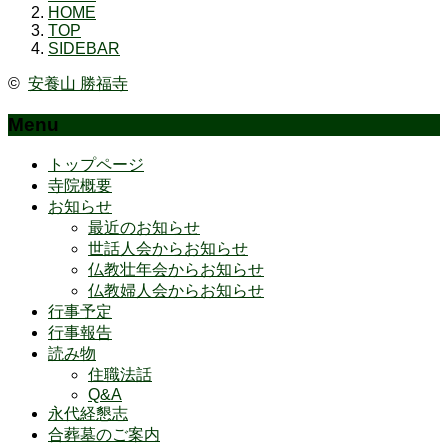
HOME
TOP
SIDEBAR
©
安養山 勝福寺
Menu
トップページ
寺院概要
お知らせ
最近のお知らせ
世話人会からお知らせ
仏教壮年会からお知らせ
仏教婦人会からお知らせ
行事予定
行事報告
読み物
住職法話
Q&A
永代経懇志
合葬墓のご案内