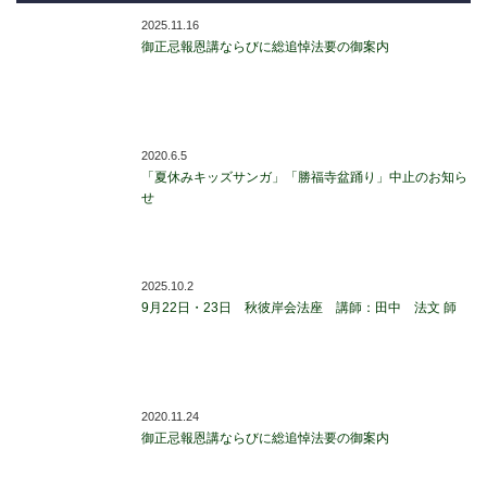
2025.11.16
御正忌報恩講ならびに総追悼法要の御案内
2020.6.5
「夏休みキッズサンガ」「勝福寺盆踊り」中止のお知ら
せ
2025.10.2
9月22日・23日 秋彼岸会法座 講師：田中 法文 師
2020.11.24
御正忌報恩講ならびに総追悼法要の御案内