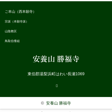
ご本山（西本願寺）
宗派（本願寺派）
山陰教区
鳥取伯耆組
安養山 勝福寺
東伯郡湯梨浜町はわい長瀬1069
RSS
©
安養山 勝福寺