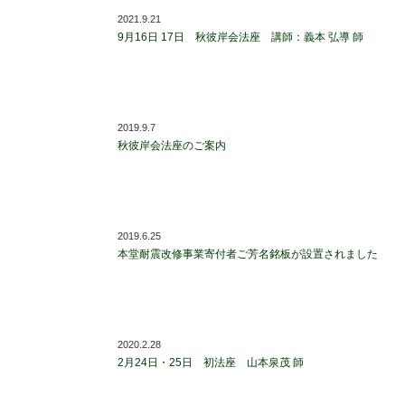
2021.9.21
9月16日 17日 秋彼岸会法座 講師：義本 弘導 師
2019.9.7
秋彼岸会法座のご案内
2019.6.25
本堂耐震改修事業寄付者ご芳名銘板が設置されました
2020.2.28
2月24日・25日 初法座 山本泉茂 師