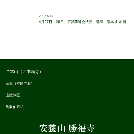
2022.5.14
4月27日・28日 宗祖降誕会法要 講師：荒本 由未 師
ご本山（西本願寺）
宗派（本願寺派）
山陰教区
鳥取伯耆組
安養山 勝福寺