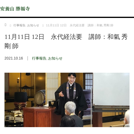
安養山 勝福寺
ホーム
行事報告
,
お知らせ
11月11日 12日 永代経法要 講師：和氣 秀剛 師
11月11日 12日 永代経法要 講師：和氣 秀
剛 師
2021.10.16
行事報告
,
お知らせ