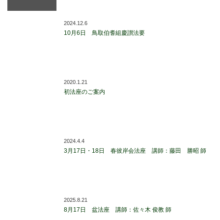
2024.12.6
10月6日 鳥取伯耆組慶讃法要
2020.1.21
初法座のご案内
2024.4.4
3月17日・18日 春彼岸会法座 講師：藤田 勝昭 師
2025.8.21
8月17日 盆法座 講師：佐々木 俊教 師