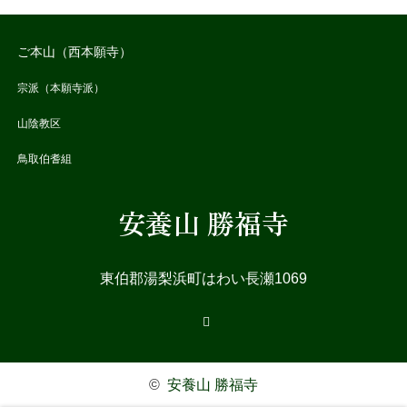
ご本山（西本願寺）
宗派（本願寺派）
山陰教区
鳥取伯耆組
安養山 勝福寺
東伯郡湯梨浜町はわい長瀬1069
RSS
©
安養山 勝福寺