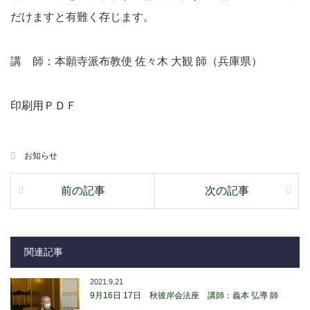
だけますと有難く存じます。
講 師：本願寺派布教使 佐々木 大観 師（兵庫県）
印刷用ＰＤＦ
お知らせ
前の記事
次の記事
関連記事
2021.9.21
9月16日 17日 秋彼岸会法座 講師：義本 弘導 師