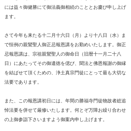
には益々御健勝にて御法義御相続のこととお慶び申し上げ
ます。
さて今年も来たる十二月十六日（月）より十八日（水）ま
で恒例の親鸞聖人御正忌報恩講をお勤めいたします。御正
忌報恩講は、宗祖親鸞聖人の御命日（旧暦十一月二十八
日）にあたってその御遺徳を偲び、聞法と佛恩報謝の御縁
を結ばせて頂くための、浄土真宗門徒にとって最も大切な
法要であります。
また、この報恩講初日には、年間の勝福寺門徒物故者総追
悼法要を併せて厳修いたします。何とぞ万障お繰り合わせ
の上御参詣下さいますよう御案内申し上げます。