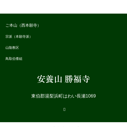
ご本山（西本願寺）
宗派（本願寺派）
山陰教区
鳥取伯耆組
安養山 勝福寺
東伯郡湯梨浜町はわい長瀬1069
RSS