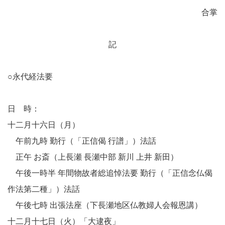
合掌
記
○永代経法要
日 時：
十二月十六日（月）
午前九時 勤行（「正信偈 行譜」）法話
正午 お斎（上長瀬 長瀬中部 新川 上井 新田）
午後一時半 年間物故者総追悼法要 勤行（「正信念仏偈
作法第二種」）法話
午後七時 出張法座（下長瀬地区仏教婦人会報恩講）
十二月十七日（火）「大逮夜」