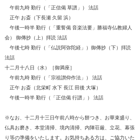
午前九時 勤行（「正信偈 草譜」） 法話
正午 お斎（下長瀬 久留 浜）
午後一時半 勤行（「重誓偈 音楽法要」勝福寺仏教婦人
会） 御傳抄（上）拝読 法話
午後七時 勤行（「仏説阿弥陀経」）御傳抄（下）拝読
法話
十二月十八日（水）［御満座］
午前九時 勤行（「宗祖讃仰作法」） 法話
正午 お斎（北栄町 水下 長江 田後 大塚）
午後一時半 勤行（「正信偈 行譜」） 法話
※なお、十二月十三日午前八時から餅つき、お華束盛り、
仏具お磨き、本堂清掃、境内清掃、内陣荘厳、立花、幕張
り等の準備をいたします。お気持ちある方は、ご協力いた